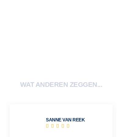
WAT ANDEREN ZEGGEN...
SANNE VAN REEK




