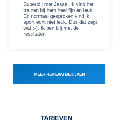
Superblij met Jesse. Ik vind het
W
trainen bij hem heel fijn én leuk.
k
En normaal gesproken vind ik
n
sport echt niet leuk. Dus dat zegt
p
wat ;-). Ik ben blij met de
d
resultaten.
e
MEER REVIEWS BEKIJKEN
TARIEVEN