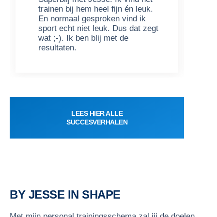
trainen bij hem heel fijn én leuk.
k
En normaal gesproken vind ik
n
sport echt niet leuk. Dus dat zegt
p
wat ;-). Ik ben blij met de
d
resultaten.
e
LEES HIER ALLE
SUCCESVERHALEN
BY JESSE IN SHAPE
Met mijn personal trainingsschema zal jij de doelen