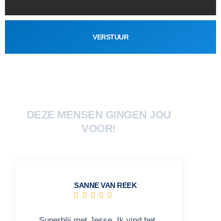
VERSTUUR
DEZE MENSEN GINGEN JOU
VOOR!
SANNE VAN REEK





Superblij met Jesse. Ik vind het
W