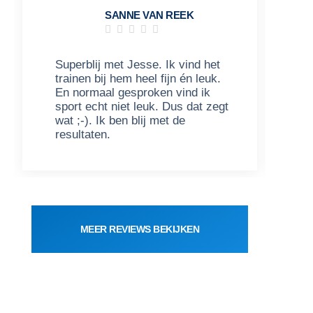
SANNE VAN REEK





Superblij met Jesse. Ik vind het
W
trainen bij hem heel fijn én leuk.
k
En normaal gesproken vind ik
n
sport echt niet leuk. Dus dat zegt
p
wat ;-). Ik ben blij met de
d
resultaten.
e
MEER REVIEWS BEKIJKEN